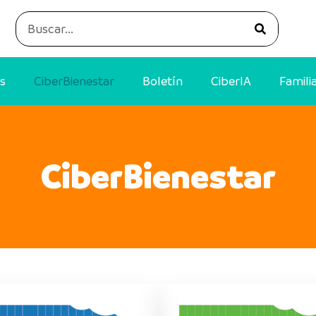
s
CiberBienestar
Boletín
CiberIA
Famili
CiberBienestar