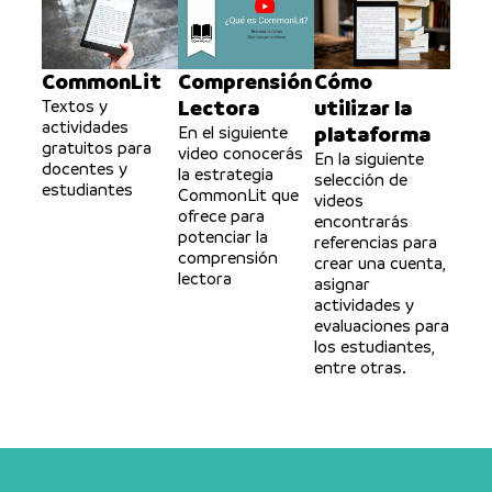
CommonLit
Comprensión
Cómo
Lectora
utilizar la
Textos y
actividades
plataforma
En el siguiente
gratuitos para
video conocerás
En la siguiente
docentes y
la estrategia
selección de
estudiantes
CommonLit que
videos
ofrece para
encontrarás
potenciar la
referencias para
comprensión
crear una cuenta,
lectora
asignar
actividades y
evaluaciones para
los estudiantes,
entre otras.