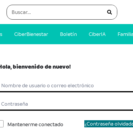
s
CiberBienestar
Boletín
CiberIA
Famili
Hola, bienvenido de nuevo!
¿Contraseña olvidad
Mantenerme conectado