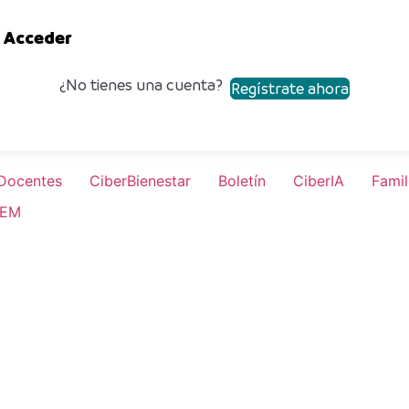
Acceder
¿No tienes una cuenta?
Regístrate ahora
Docentes
CiberBienestar
Boletín
CiberIA
Famil
TEM