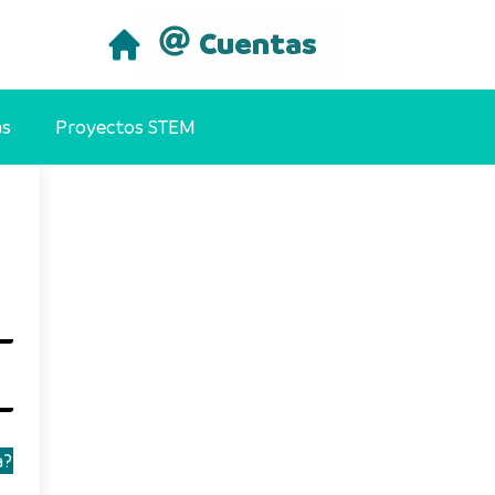
Cuentas
as
Proyectos STEM
a?